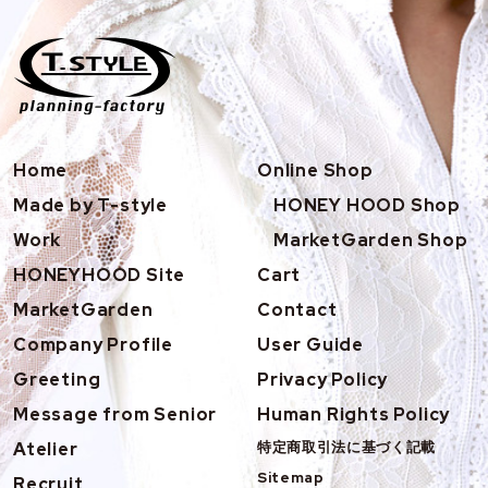
Home
Online Shop
Made by T-style
HONEY HOOD Shop
Work
MarketGarden Shop
HONEYHOOD Site
Cart
MarketGarden
Contact
Company Profile
User Guide
Greeting
Privacy Policy
Message from Senior
Human Rights Policy
Atelier
特定商取引法に基づく記載
Sitemap
Recruit