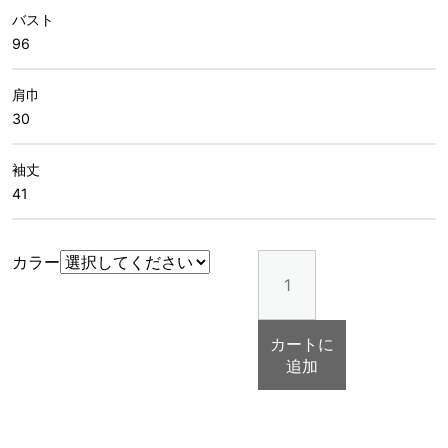
バスト
96
肩巾
30
袖丈
41
パ
カラー
フ
ボ
リ
カートに
ュ
追加
ー
ム
T