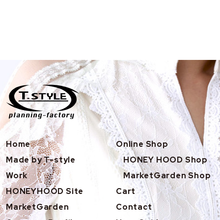
シ
ャ
ツ
Home
Online Shop
Made by T-style
HONEY HOOD Shop
Work
MarketGarden Shop
HONEYHOOD Site
Cart
MarketGarden
Contact