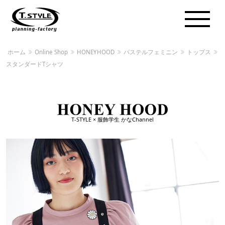
ホーム
Online Shop
HONEYHOOD
パステルフェミニン
トップス
スタンダードTシャツ
T-STYLE × 服飾学生 かなChannel