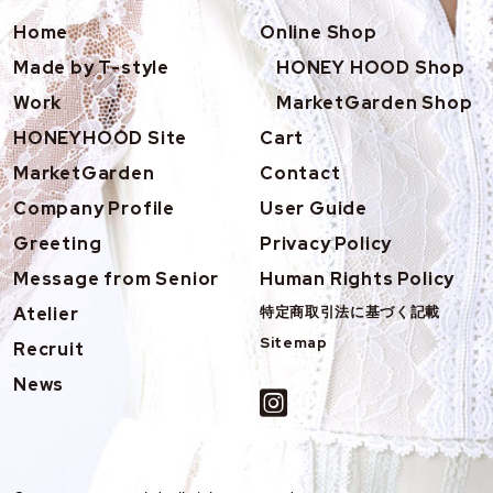
Home
Online Shop
Made by T-style
HONEY HOOD Shop
Work
MarketGarden Shop
HONEYHOOD Site
Cart
MarketGarden
Contact
Company Profile
User Guide
Greeting
Privacy Policy
Message from Senior
Human Rights Policy
Atelier
特定商取引法に基づく記載
Sitemap
Recruit
News