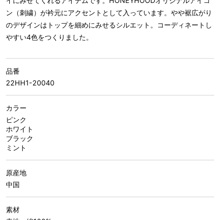
イにみせてくれるアイテムです。HONEYHOODオリジナルアイコ
ン（刺繍）が衿元にアクセントとして入っています。やや裾広がり
のデザインはトップを細めにみせるシルエット。コーディネートし
やすい4色をつくりました。
品番
22HH1-20040
カラー
ピンク
ホワイト
ブラック
ミント
原産地
中国
素材