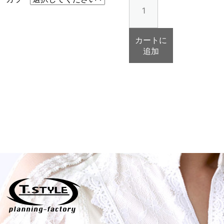
タ
ン
ダ
カートに
ー
追加
ド
T
シ
ャ
ツ