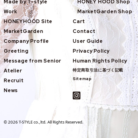
Made by T-style
HONEY HOOD Shop
Work
MarketGarden Shop
HONEYHOOD Site
Cart
MarketGarden
Contact
Company Profile
User Guide
Greeting
Privacy Policy
Message from Senior
Human Rights Policy
Atelier
特定商取引法に基づく記載
Sitemap
Recruit
News
©
2026
T-STYLE co.,ltd. All Rights Reserved.